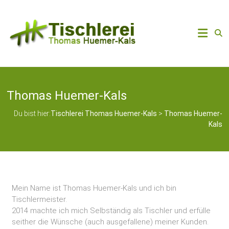
Thomas Huemer-Kals
Du bist hier:
Tischlerei Thomas Huemer-Kals
>
Thomas Huemer-
Kals
Mein Name ist Thomas Huemer-Kals und ich bin
Tischlermeister.
2014 machte ich mich Selbständig als Tischler und erfülle
seither die Wünsche (auch ausgefallene) meiner Kunden.