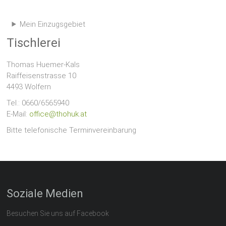
Mein Einzugsgebiet
Tischlerei
Thomas Huemer-Kals
Raiffeisenstrasse 10
4493 Wolfern
Tel.: 0660/6565940
E-Mail:
office@thohuk.at
Bitte telefonische Terminvereinbarung
Soziale Medien
Besuchen Sie uns auf Facebook